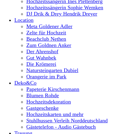
Hochzeitssängerin Ines Plettenberg
Hochzeitssängerin Sophie Wemken
DJ Drik & Drey Hendrik Dreyer
Location
Meta Goldener Adler
Zelte für Hochzeit
Beachclub Nethen
Zum Goldnen Anker
Der Ahrenshof
Gut Wahnbek
Die Krömerei
Natursteingarten Dubiel
Orangerie im Park
Deko&Co
Papeterie Kirschenmann
Blumen Rohde
Hochzeitsdekoration
Gastgeschenke
Hochzeitskarten und mehr
Stuhlhussen Verleih Norddeutschland
Gästetelefon - Audio Gästebuch
Trauung