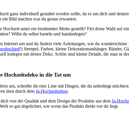
zeit ganz individuell gestaltet werden sollte, da es um dich und deinen
dir ein Bild machen was du genau erwartest.
e Hochzeit unter ein bestimmtes Motto gestellt? Fiel deine Wahl auf ei
ion? Willst du selbst basteln und handanlegen?
m Internet um und du findest viele Anleitungen, wie du wunderschöne H
nneabschied
!) Stempel, Farben, kleine Dekorationsanhänger, Bänder, G
uell loslegen mit deiner Deko. Schön sind kleine Details, die man in d
ne Hochzeitsdeko in die Tat um
 Ideen um, schreibe dir eine Liste mit Dingen, die du unbedingt möchtest.
ren lässt durch dein
Ja-Hochzeitsshop
.
m dich von der Qualität und dem
Design
der Produkte aus dem
Ja-Hochz
elt so gut abgelichtet, wie wenn das Produkt direkt vor dir liegt.