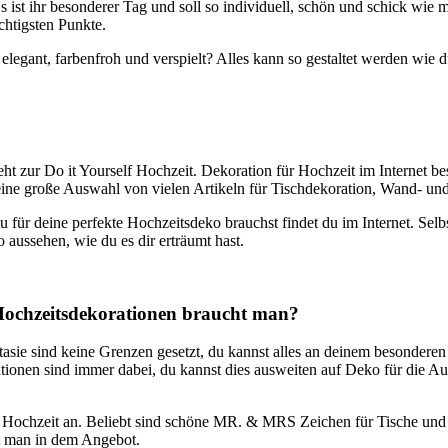
 ist ihr besonderer Tag und soll so individuell, schön und schick wie 
chtigsten Punkte.
d elegant, farbenfroh und verspielt? Alles kann so gestaltet werden wie 
ht zur Do it Yourself Hochzeit. Dekoration für Hochzeit im Internet be
eine große Auswahl von vielen Artikeln für Tischdekoration, Wand- u
u für deine perfekte Hochzeitsdeko brauchst findet du im Internet. Se
 aussehen, wie du es dir erträumt hast.
Hochzeitsdekorationen braucht man?
asie sind keine Grenzen gesetzt, du kannst alles an deinem besondere
onen sind immer dabei, du kannst dies ausweiten auf Deko für die Au
die Hochzeit an. Beliebt sind schöne MR. & MRS Zeichen für Tische un
t man in dem Angebot.