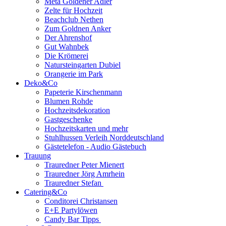
Meta Goldener Adler
Zelte für Hochzeit
Beachclub Nethen
Zum Goldnen Anker
Der Ahrenshof
Gut Wahnbek
Die Krömerei
Natursteingarten Dubiel
Orangerie im Park
Deko&Co
Papeterie Kirschenmann
Blumen Rohde
Hochzeitsdekoration
Gastgeschenke
Hochzeitskarten und mehr
Stuhlhussen Verleih Norddeutschland
Gästetelefon - Audio Gästebuch
Trauung
Trauredner Peter Mienert
Trauredner Jörg Amrhein
Trauredner Stefan
Catering&Co
Conditorei Christansen
E+E Partylöwen
Candy Bar Tipps