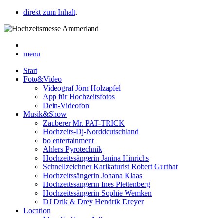
direkt zum Inhalt
.
menu
Start
Foto&Video
Videograf Jörn Holzapfel
App für Hochzeitsfotos
Dein-Videofon
Musik&Show
Zauberer Mr. PAT-TRICK
Hochzeits-Dj-Norddeutschland
bo entertainment
Ahlers Pyrotechnik
Hochzeitssängerin Janina Hinrichs
Schnellzeichner Karikaturist Robert Gurthat
Hochzeitssängerin Johana Klaas
Hochzeitssängerin Ines Plettenberg
Hochzeitssängerin Sophie Wemken
DJ Drik & Drey Hendrik Dreyer
Location