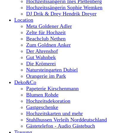
Hochzeitssängerin Ines Plettenberg
Hochzeitssängerin Sophie Wemken
DJ Drik & Drey Hendrik Dreyer
Location
Meta Goldener Adler
Zelte für Hochzeit
Beachclub Nethen
Zum Goldnen Anker
Der Ahrenshof
Gut Wahnbek
Die Krömerei
Natursteingarten Dubiel
Orangerie im Park
Deko&Co
Papeterie Kirschenmann
Blumen Rohde
Hochzeitsdekoration
Gastgeschenke
Hochzeitskarten und mehr
Stuhlhussen Verleih Norddeutschland
Gästetelefon - Audio Gästebuch
Trauung