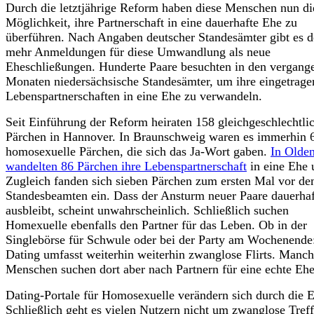
Durch die letztjährige Reform haben diese Menschen nun di
Möglichkeit, ihre Partnerschaft in eine dauerhafte Ehe zu
überführen. Nach Angaben deutscher Standesämter gibt es d
mehr Anmeldungen für diese Umwandlung als neue
Eheschließungen. Hunderte Paare besuchten in den vergang
Monaten niedersächsische Standesämter, um ihre eingetrage
Lebenspartnerschaften in eine Ehe zu verwandeln.
Seit Einführung der Reform heiraten 158 gleichgeschlechtli
Pärchen in Hannover. In Braunschweig waren es immerhin 
homosexuelle Pärchen, die sich das Ja-Wort gaben.
In Olde
wandelten 86 Pärchen ihre Lebenspartnerschaft
in eine Ehe 
Zugleich fanden sich sieben Pärchen zum ersten Mal vor d
Standesbeamten ein. Dass der Ansturm neuer Paare dauerhaf
ausbleibt, scheint unwahrscheinlich. Schließlich suchen
Homexuelle ebenfalls den Partner für das Leben. Ob in der
Singlebörse für Schwule oder bei der Party am Wochenende
Dating umfasst weiterhin weiterhin zwanglose Flirts. Manc
Menschen suchen dort aber nach Partnern für eine echte Ehe
Dating-Portale für Homosexuelle verändern sich durch die 
Schließlich geht es vielen Nutzern nicht um zwanglose Treff