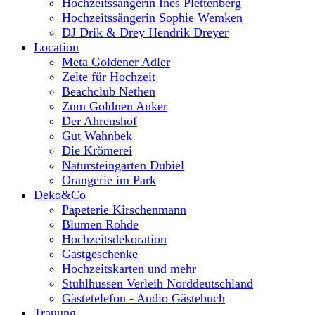
Hochzeitssängerin Ines Plettenberg
Hochzeitssängerin Sophie Wemken
DJ Drik & Drey Hendrik Dreyer
Location
Meta Goldener Adler
Zelte für Hochzeit
Beachclub Nethen
Zum Goldnen Anker
Der Ahrenshof
Gut Wahnbek
Die Krömerei
Natursteingarten Dubiel
Orangerie im Park
Deko&Co
Papeterie Kirschenmann
Blumen Rohde
Hochzeitsdekoration
Gastgeschenke
Hochzeitskarten und mehr
Stuhlhussen Verleih Norddeutschland
Gästetelefon - Audio Gästebuch
Trauung