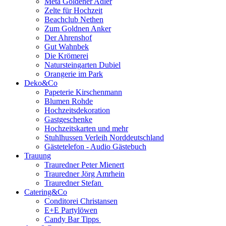
Meta Goldener Adler
Zelte für Hochzeit
Beachclub Nethen
Zum Goldnen Anker
Der Ahrenshof
Gut Wahnbek
Die Krömerei
Natursteingarten Dubiel
Orangerie im Park
Deko&Co
Papeterie Kirschenmann
Blumen Rohde
Hochzeitsdekoration
Gastgeschenke
Hochzeitskarten und mehr
Stuhlhussen Verleih Norddeutschland
Gästetelefon - Audio Gästebuch
Trauung
Trauredner Peter Mienert
Trauredner Jörg Amrhein
Trauredner Stefan
Catering&Co
Conditorei Christansen
E+E Partylöwen
Candy Bar Tipps