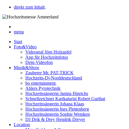
direkt zum Inhalt
.
menu
Start
Foto&Video
Videograf Jörn Holzapfel
App für Hochzeitsfotos
Dein-Videofon
Musik&Show
Zauberer Mr. PAT-TRICK
Hochzeits-Dj-Norddeutschland
bo entertainment
Ahlers Pyrotechnik
Hochzeitssängerin Janina Hinrichs
Schnellzeichner Karikaturist Robert Gurthat
Hochzeitssängerin Johana Klaas
Hochzeitssängerin Ines Plettenberg
Hochzeitssängerin Sophie Wemken
DJ Drik & Drey Hendrik Dreyer
Location