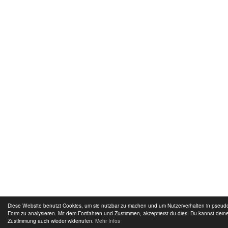
Diese Website benutzt Cookies, um sie nutzbar zu machen und um Nutzerverhalten in pseu
Form zu analysieren. Mit dem Fortfahren und Zustimmen, akzeptierst du dies. Du kannst dein
Zustimmung auch wieder widerrufen.
Mehr Infos