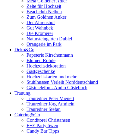
Meta Goldener Adler
Zelte für Hochzeit
Beachclub Nethen
Zum Goldnen Anker
Der Ahrenshof
Gut Wahnbek
Die Krömerei
Natursteingarten Dubiel
Orangerie im Park
Deko&Co
Papeterie Kirschenmann
Blumen Rohde
Hochzeitsdekoration
Gastgeschenke
Hochzeitskarten und mehr
Stuhlhussen Verleih Norddeutschland
Gästetelefon - Audio Gästebuch
Trauung
Trauredner Peter Mienert
Trauredner Jörg Amrhein
Trauredner Stefan
Catering&Co
Conditorei Christansen
E+E Partylöwen
Candy Bar Tipps