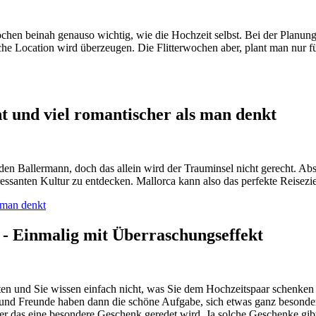
hen beinah genauso wichtig, wie die Hochzeit selbst. Bei der Planung 
he Location wird überzeugen. Die Flitterwochen aber, plant man nur fü
t und viel romantischer als man denkt
 Ballermann, doch das allein wird der Trauminsel nicht gerecht. Absei
essanten Kultur zu entdecken. Mallorca kann also das perfekte Reiseziel
 man denkt
- Einmalig mit Überraschungseffekt
en und Sie wissen einfach nicht, was Sie dem Hochzeitspaar schenken 
n und Freunde haben dann die schöne Aufgabe, sich etwas ganz besonder
 das eine besondere Geschenk geredet wird. Ja solche Geschenke gibt e