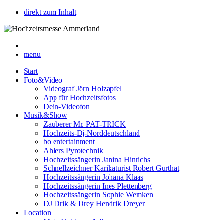
direkt zum Inhalt
menu
Start
Foto&Video
Videograf Jörn Holzapfel
App für Hochzeitsfotos
Dein-Videofon
Musik&Show
Zauberer Mr. PAT-TRICK
Hochzeits-Dj-Norddeutschland
bo entertainment
Ahlers Pyrotechnik
Hochzeitssängerin Janina Hinrichs
Schnellzeichner Karikaturist Robert Gurthat
Hochzeitssängerin Johana Klaas
Hochzeitssängerin Ines Plettenberg
Hochzeitssängerin Sophie Wemken
DJ Drik & Drey Hendrik Dreyer
Location