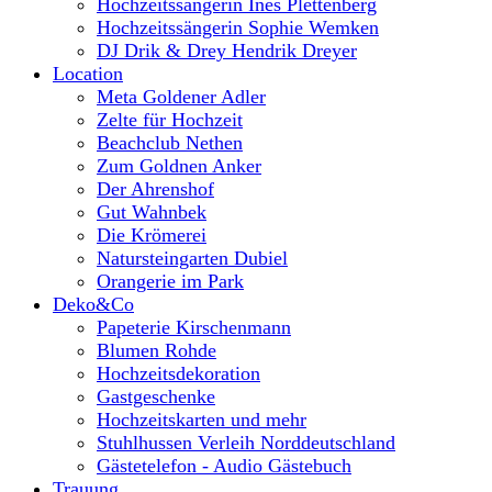
Hochzeitssängerin Ines Plettenberg
Hochzeitssängerin Sophie Wemken
DJ Drik & Drey Hendrik Dreyer
Location
Meta Goldener Adler
Zelte für Hochzeit
Beachclub Nethen
Zum Goldnen Anker
Der Ahrenshof
Gut Wahnbek
Die Krömerei
Natursteingarten Dubiel
Orangerie im Park
Deko&Co
Papeterie Kirschenmann
Blumen Rohde
Hochzeitsdekoration
Gastgeschenke
Hochzeitskarten und mehr
Stuhlhussen Verleih Norddeutschland
Gästetelefon - Audio Gästebuch
Trauung