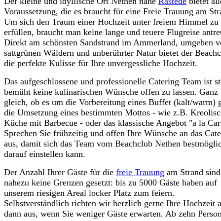
Der kleine und idyllische Ort Nethen nahe
Rastede
bietet all
Voraussetzung, die es braucht für eine Freie Trauung am Str
Um sich den Traum einer Hochzeit unter freiem Himmel zu
erfüllen, braucht man keine lange und teuere Flugreise antre
Direkt am schönsten Sandstrand im Ammerland, umgeben v
sattgrünen Wäldern und unberührter Natur bietet der Beach
die perfekte Kulisse für Ihre unvergessliche Hochzeit.
Das aufgeschlossene und professionelle Catering Team ist st
bemüht keine kulinarischen Wünsche offen zu lassen. Ganz
gleich, ob es um die Vorbereitung eines Buffet (kalt/warm) 
die Umsetzung eines bestimmten Mottos - wie z.B. Kreolis
Küche mit Barbecue - oder das klassische Angebot "a la Car
Sprechen Sie frühzeitig und offen Ihre Wünsche an das Cate
aus, damit sich das Team vom Beachclub Nethen bestmögli
darauf einstellen kann.
Der Anzahl Ihrer Gäste für die
freie Trauung
am Strand sind
nahezu keine Grenzen gesetzt: bis zu 5000 Gäste haben auf
unserem riesigen Areal locker Platz zum feiern.
Selbstverständlich richten wir herzlich gerne Ihre Hochzeit 
dann aus, wenn Sie weniger Gäste erwarten. Ab zehn Perso