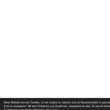
Diese Website benutzt Cookies, um sie nutzbar zu machen und um Nutzerverhalten in pseu
Form zu analysieren. Mit dem Fortfahren und Zustimmen, akzeptierst du dies. Du kannst dein
Zustimmung auch wieder widerrufen.
Mehr Infos