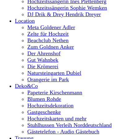
Hochzeitssängerin Ines Plettenberg
Hochzeitssängerin Sophie Wemken
DJ Drik & Drey Hendrik Dreyer
Location
Meta Goldener Adler
Zelte für Hochzeit
Beachclub Nethen
Zum Goldnen Anker
Der Ahrenshof
Gut Wahnbek
Die Krömerei
Natursteingarten Dubiel
Orangerie im Park
Deko&Co
Papeterie Kirschenmann
Blumen Rohde
Hochzeitsdekoration
Gastgeschenke
Hochzeitskarten und mehr
Stuhlhussen Verleih Norddeutschland
Gästetelefon - Audio Gästebuch
Trauung