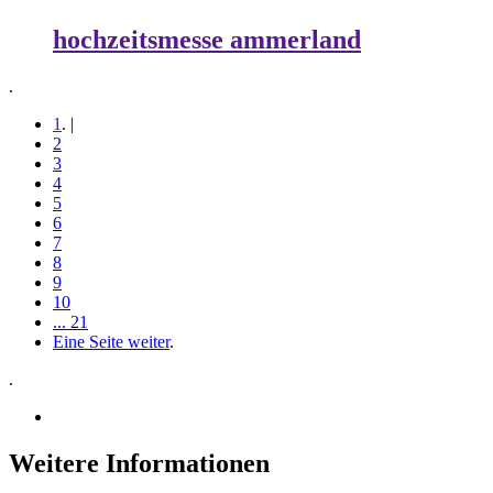
hochzeitsmesse ammerland
.
1
. |
2
3
4
5
6
7
8
9
10
... 21
Eine Seite weiter
.
.
Weitere Informationen