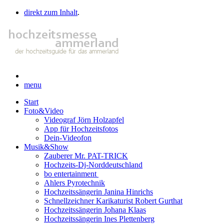
direkt zum Inhalt
.
menu
Start
Foto&Video
Videograf Jörn Holzapfel
App für Hochzeitsfotos
Dein-Videofon
Musik&Show
Zauberer Mr. PAT-TRICK
Hochzeits-Dj-Norddeutschland
bo entertainment
Ahlers Pyrotechnik
Hochzeitssängerin Janina Hinrichs
Schnellzeichner Karikaturist Robert Gurthat
Hochzeitssängerin Johana Klaas
Hochzeitssängerin Ines Plettenberg