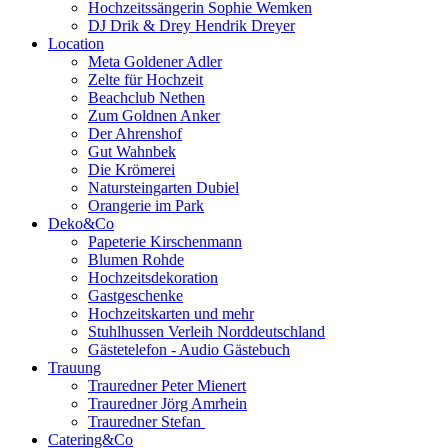
Hochzeitssängerin Sophie Wemken
DJ Drik & Drey Hendrik Dreyer
Location
Meta Goldener Adler
Zelte für Hochzeit
Beachclub Nethen
Zum Goldnen Anker
Der Ahrenshof
Gut Wahnbek
Die Krömerei
Natursteingarten Dubiel
Orangerie im Park
Deko&Co
Papeterie Kirschenmann
Blumen Rohde
Hochzeitsdekoration
Gastgeschenke
Hochzeitskarten und mehr
Stuhlhussen Verleih Norddeutschland
Gästetelefon - Audio Gästebuch
Trauung
Trauredner Peter Mienert
Trauredner Jörg Amrhein
Trauredner Stefan
Catering&Co