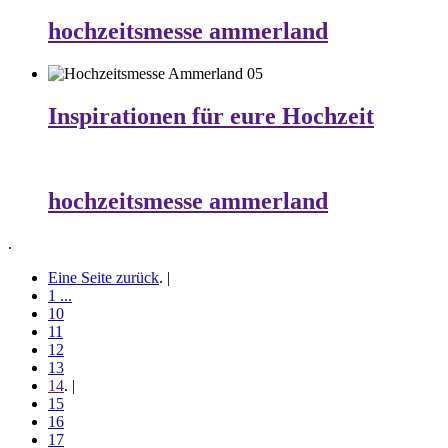
hochzeitsmesse ammerland
Inspirationen für eure Hochzeit
hochzeitsmesse ammerland
.
Eine Seite zurück
. |
1 ...
10
11
12
13
14
. |
15
16
17