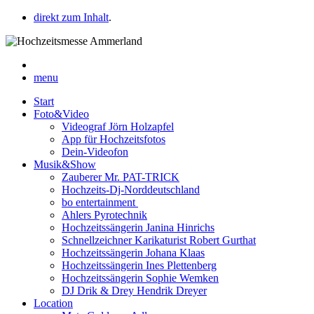
direkt zum Inhalt
.
menu
Start
Foto&Video
Videograf Jörn Holzapfel
App für Hochzeitsfotos
Dein-Videofon
Musik&Show
Zauberer Mr. PAT-TRICK
Hochzeits-Dj-Norddeutschland
bo entertainment
Ahlers Pyrotechnik
Hochzeitssängerin Janina Hinrichs
Schnellzeichner Karikaturist Robert Gurthat
Hochzeitssängerin Johana Klaas
Hochzeitssängerin Ines Plettenberg
Hochzeitssängerin Sophie Wemken
DJ Drik & Drey Hendrik Dreyer
Location