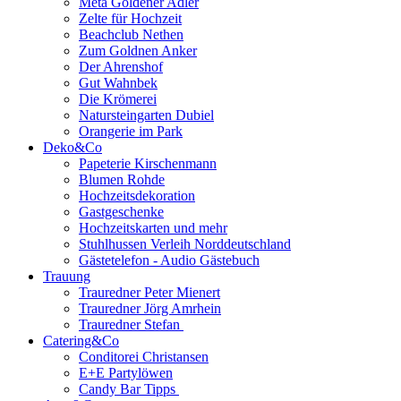
Meta Goldener Adler
Zelte für Hochzeit
Beachclub Nethen
Zum Goldnen Anker
Der Ahrenshof
Gut Wahnbek
Die Krömerei
Natursteingarten Dubiel
Orangerie im Park
Deko&Co
Papeterie Kirschenmann
Blumen Rohde
Hochzeitsdekoration
Gastgeschenke
Hochzeitskarten und mehr
Stuhlhussen Verleih Norddeutschland
Gästetelefon - Audio Gästebuch
Trauung
Trauredner Peter Mienert
Trauredner Jörg Amrhein
Trauredner Stefan
Catering&Co
Conditorei Christansen
E+E Partylöwen
Candy Bar Tipps