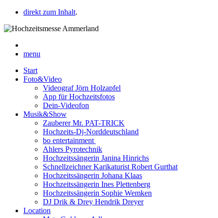
direkt zum Inhalt
.
menu
Start
Foto&Video
Videograf Jörn Holzapfel
App für Hochzeitsfotos
Dein-Videofon
Musik&Show
Zauberer Mr. PAT-TRICK
Hochzeits-Dj-Norddeutschland
bo entertainment
Ahlers Pyrotechnik
Hochzeitssängerin Janina Hinrichs
Schnellzeichner Karikaturist Robert Gurthat
Hochzeitssängerin Johana Klaas
Hochzeitssängerin Ines Plettenberg
Hochzeitssängerin Sophie Wemken
DJ Drik & Drey Hendrik Dreyer
Location