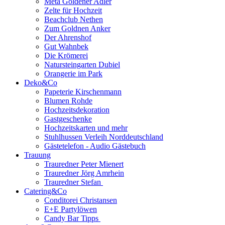
Meta Goldener Adler
Zelte für Hochzeit
Beachclub Nethen
Zum Goldnen Anker
Der Ahrenshof
Gut Wahnbek
Die Krömerei
Natursteingarten Dubiel
Orangerie im Park
Deko&Co
Papeterie Kirschenmann
Blumen Rohde
Hochzeitsdekoration
Gastgeschenke
Hochzeitskarten und mehr
Stuhlhussen Verleih Norddeutschland
Gästetelefon - Audio Gästebuch
Trauung
Trauredner Peter Mienert
Trauredner Jörg Amrhein
Trauredner Stefan
Catering&Co
Conditorei Christansen
E+E Partylöwen
Candy Bar Tipps