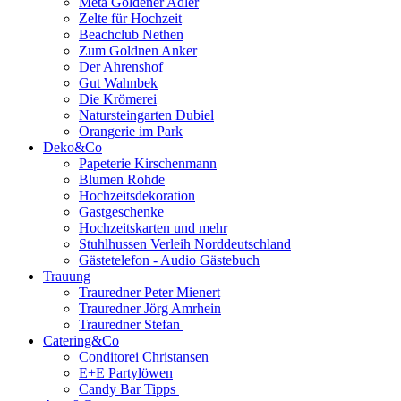
Meta Goldener Adler
Zelte für Hochzeit
Beachclub Nethen
Zum Goldnen Anker
Der Ahrenshof
Gut Wahnbek
Die Krömerei
Natursteingarten Dubiel
Orangerie im Park
Deko&Co
Papeterie Kirschenmann
Blumen Rohde
Hochzeitsdekoration
Gastgeschenke
Hochzeitskarten und mehr
Stuhlhussen Verleih Norddeutschland
Gästetelefon - Audio Gästebuch
Trauung
Trauredner Peter Mienert
Trauredner Jörg Amrhein
Trauredner Stefan
Catering&Co
Conditorei Christansen
E+E Partylöwen
Candy Bar Tipps