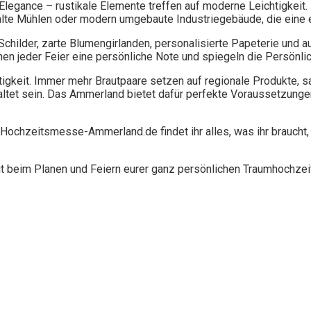
l Elegance – rustikale Elemente treffen auf moderne Leichtigkeit
 alte Mühlen oder modern umgebaute Industriegebäude, die eine 
hilder, zarte Blumengirlanden, personalisierte Papeterie und au
hen jeder Feier eine persönliche Note und spiegeln die Persönli
ltigkeit. Immer mehr Brautpaare setzen auf regionale Produkte,
altet sein. Das Ammerland bietet dafür perfekte Voraussetzunge
t Hochzeitsmesse-Ammerland.de findet ihr alles, was ihr braucht,
t beim Planen und Feiern eurer ganz persönlichen Traumhochze