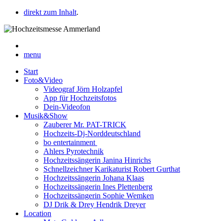
direkt zum Inhalt
.
menu
Start
Foto&Video
Videograf Jörn Holzapfel
App für Hochzeitsfotos
Dein-Videofon
Musik&Show
Zauberer Mr. PAT-TRICK
Hochzeits-Dj-Norddeutschland
bo entertainment
Ahlers Pyrotechnik
Hochzeitssängerin Janina Hinrichs
Schnellzeichner Karikaturist Robert Gurthat
Hochzeitssängerin Johana Klaas
Hochzeitssängerin Ines Plettenberg
Hochzeitssängerin Sophie Wemken
DJ Drik & Drey Hendrik Dreyer
Location