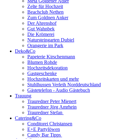
Meta Goldener Adler
Zelte für Hochzeit
Beachclub Nethen
Zum Goldnen Anker
Der Ahrenshof
Gut Wahnbek
Die Krömerei
Natursteingarten Dubiel
Orangerie im Park
Deko&Co
Papeterie Kirschenmann
Blumen Rohde
Hochzeitsdekoration
Gastgeschenke
Hochzeitskarten und mehr
Stuhlhussen Verleih Norddeutschland
Gästetelefon - Audio Gästebuch
Trauung
Trauredner Peter Mienert
Trauredner Jörg Amrhein
Trauredner Stefan
Catering&Co
Conditorei Christansen
E+E Partylöwen
Candy Bar Tipps