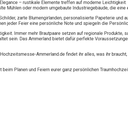
l Elegance – rustikale Elemente treffen auf moderne Leichtigkeit
 alte Mühlen oder modern umgebaute Industriegebäude, die eine 
hilder, zarte Blumengirlanden, personalisierte Papeterie und au
hen jeder Feier eine persönliche Note und spiegeln die Persönli
ltigkeit. Immer mehr Brautpaare setzen auf regionale Produkte,
altet sein. Das Ammerland bietet dafür perfekte Voraussetzunge
t Hochzeitsmesse-Ammerland.de findet ihr alles, was ihr braucht,
t beim Planen und Feiern eurer ganz persönlichen Traumhochze