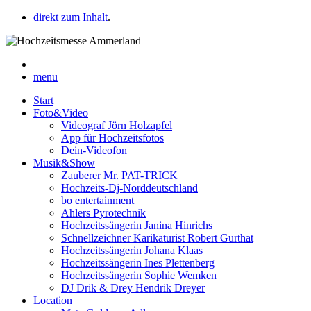
direkt zum Inhalt
.
menu
Start
Foto&Video
Videograf Jörn Holzapfel
App für Hochzeitsfotos
Dein-Videofon
Musik&Show
Zauberer Mr. PAT-TRICK
Hochzeits-Dj-Norddeutschland
bo entertainment
Ahlers Pyrotechnik
Hochzeitssängerin Janina Hinrichs
Schnellzeichner Karikaturist Robert Gurthat
Hochzeitssängerin Johana Klaas
Hochzeitssängerin Ines Plettenberg
Hochzeitssängerin Sophie Wemken
DJ Drik & Drey Hendrik Dreyer
Location