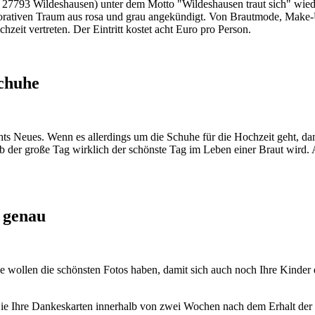
 27793 Wildeshausen) unter dem Motto "Wildeshausen traut sich" wiede
rativen Traum aus rosa und grau angekündigt. Von Brautmode, Make-U
it vertreten. Der Eintritt kostet acht Euro pro Person.
schuhe
s Neues. Wenn es allerdings um die Schuhe für die Hochzeit geht, dann
ob der große Tag wirklich der schönste Tag im Leben einer Braut wird
s genau
e wollen die schönsten Fotos haben, damit sich auch noch Ihre Kinder da
n Sie Ihre Dankeskarten innerhalb von zwei Wochen nach dem Erhalt der