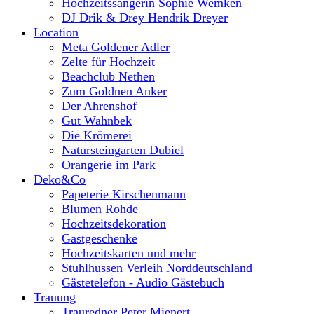
Hochzeitssängerin Sophie Wemken
DJ Drik & Drey Hendrik Dreyer
Location
Meta Goldener Adler
Zelte für Hochzeit
Beachclub Nethen
Zum Goldnen Anker
Der Ahrenshof
Gut Wahnbek
Die Krömerei
Natursteingarten Dubiel
Orangerie im Park
Deko&Co
Papeterie Kirschenmann
Blumen Rohde
Hochzeitsdekoration
Gastgeschenke
Hochzeitskarten und mehr
Stuhlhussen Verleih Norddeutschland
Gästetelefon - Audio Gästebuch
Trauung
Trauredner Peter Mienert