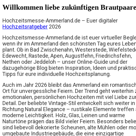
Willkommen liebe zukünftigen Brautpaar
Hochzeitsmesse-Ammerland.de – Euer digitaler
Hochzeitsratgeber
2026
Hochzeitsmesse-Ammerland.de ist euer virtueller Beglei
wenn ihr im Ammerland den schönsten Tag eures Lebe
plant. Ob in Bad Zwischenahn, Westerstede, Wiefelsted
Edewecht, Rastede, Apen, Augustfehn, Friedrichsfehn,
Nethen oder Jeddeloh – unser Online-Guide und der
dazugehörige Blog bieten Inspiration, Ideen und praktis
Tipps für eure individuelle Hochzeitsplanung.
Auch im Jahr 2026 bleibt das Ammerland ein romantisc
Ort für unvergessliche Feiern. Der Trend geht weiterhin
emotionalen, persönlichen Hochzeiten mit viel Liebe z
Detail. Der beliebte Vintage-Stil entwickelt sich weiter in
Richtung Natural Elegance – rustikale Elemente treffen 
moderne Leichtigkeit. Holz, Glas, Leinen und warme
Naturtöne prägen das Bild vieler Feiern. Besonders beli
sind liebevoll dekorierte Scheunen, alte Mühlen oder m
umgebaute Industriegebäude, die eine einzigartige