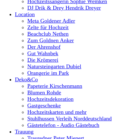
Hochzeitssängerin Sophie Wemken
DJ Drik & Drey Hendrik Dreyer
Location
Meta Goldener Adler
Zelte für Hochzeit
Beachclub Nethen
Zum Goldnen Anker
Der Ahrenshof
Gut Wahnbek
Die Krömerei
Natursteingarten Dubiel
Orangerie im Park
Deko&Co
Papeterie Kirschenmann
Blumen Rohde
Hochzeitsdekoration
Gastgeschenke
Hochzeitskarten und mehr
Stuhlhussen Verleih Norddeutschland
Gästetelefon - Audio Gästebuch
Trauung
Trauredner Peter Mienert