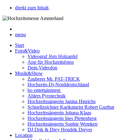
direkt zum Inhalt
.
menu
Start
Foto&Video
Videograf Jörn Holzapfel
App für Hochzeitsfotos
Dein-Videofon
Musik&Show
Zauberer Mr. PAT-TRICK
Hochzeits-Dj-Norddeutschland
bo entertainment
Ahlers Pyrotechnik
Hochzeitssängerin Janina Hinrichs
Schnellzeichner Karikaturist Robert Gurthat
Hochzeitssängerin Johana Klaas
Hochzeitssängerin Ines Plettenberg
Hochzeitssängerin Sophie Wemken
DJ Drik & Drey Hendrik Dreyer
Location