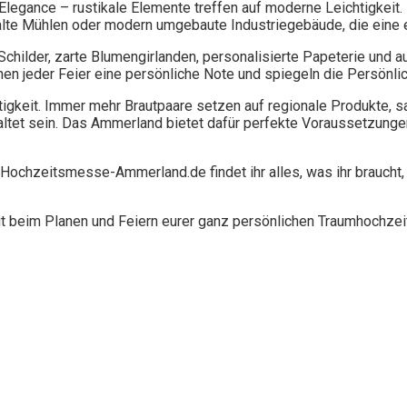
l Elegance – rustikale Elemente treffen auf moderne Leichtigkeit
 alte Mühlen oder modern umgebaute Industriegebäude, die eine 
hilder, zarte Blumengirlanden, personalisierte Papeterie und au
hen jeder Feier eine persönliche Note und spiegeln die Persönli
ltigkeit. Immer mehr Brautpaare setzen auf regionale Produkte,
altet sein. Das Ammerland bietet dafür perfekte Voraussetzunge
t Hochzeitsmesse-Ammerland.de findet ihr alles, was ihr braucht,
t beim Planen und Feiern eurer ganz persönlichen Traumhochze