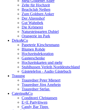
Meta Goldener Adler
Zelte für Hochzeit
Beachclub Nethen
Zum Goldnen Anker
Der Ahrenshof
Gut Wahnbek
Die Krömerei
Natursteingarten Dubiel
Orangerie im Park
Deko&Co
Papeterie Kirschenmann
Blumen Rohde
Hochzeitsdekoration
Gastgeschenke
Hochzeitskarten und mehr
Stuhlhussen Verleih Norddeutschland
Gästetelefon - Audio Gästebuch
Trauung
Trauredner Peter Mienert
Trauredner Jörg Amrhein
Trauredner Stefan
Catering&Co
Conditorei Christansen
E+E Partylöwen
Candy Bar Tipps