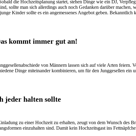
obald die Hochzeitsplanung startet, stehen Dinge wie ein DJ, Verpfle
 sind, sollte man sich allerdings auch noch Gedanken darüber machen, w
 für junge Kinder sollte es ein angemessenes Angebot geben. Bekanntlic
Das kommt immer gut an!
gesellenabschiede von Männern lassen sich auf viele Arten feiern. Vo
chiedene Dinge miteinander kombinieren, um für den Junggesellen ein u
 jeder halten sollte
ne Einladung zu einer Hochzeit zu erhalten, zeugt von dem Wunsch des 
angsformen einzuhalten sind. Damit kein Hochzeitsgast ins Fettnäpfche